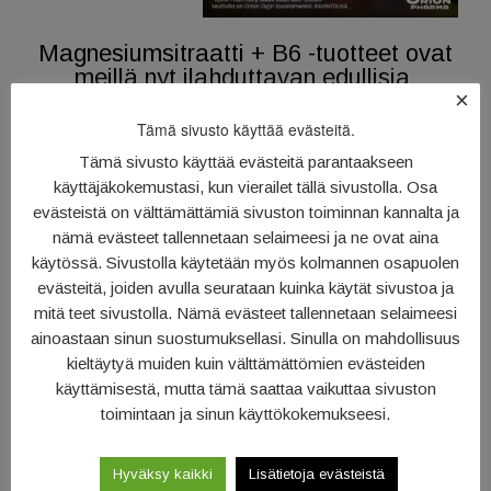
Magnesiumsitraatti + B6 -tuotteet ovat
meillä nyt ilahduttavan edullisia.
×
Multivita magnesiumsitraatti kaikki
Tämä sivusto käyttää evästeitä.
sarjan tuotteet -20% koko elokuun ajan!
Tämä sivusto käyttää evästeitä parantaakseen
käyttäjäkokemustasi, kun vierailet tällä sivustolla. Osa
evästeistä on välttämättämiä sivuston toiminnan kannalta ja
nämä evästeet tallennetaan selaimeesi ja ne ovat aina
Tarjous voimassa 1.8.2026 – 31.08.2026
käytössä. Sivustolla käytetään myös kolmannen osapuolen
evästeitä, joiden avulla seurataan kuinka käytät sivustoa ja
mitä teet sivustolla. Nämä evästeet tallennetaan selaimeesi
ainoastaan sinun suostumuksellasi. Sinulla on mahdollisuus
kieltäytyä muiden kuin välttämättömien evästeiden
käyttämisestä, mutta tämä saattaa vaikuttaa sivuston
toimintaan ja sinun käyttökokemukseesi.
Hyväksy kaikki
Lisätietoja evästeistä
Nyt korvat auki! Remo-Wax® on kotimainen